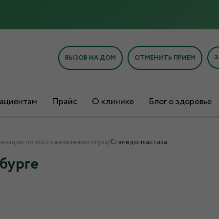
З
ВЫЗОВ НА ДОМ
ОТМЕНИТЬ ПРИЕМ
ациентам
Прайс
О клинике
Блог о здоровье
ерации по восстановлению слуха
/
Стапедопластика
бурге