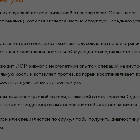
ния слуховой потери, вызванной отосклерозом. Отосклероз -
тремянки), которая является частью структуры среднего ух
чаях, когда отосклероз вызывает слуховую потерю и огранич
ит в восстановлении нормальной функции стапедиального апп
одит ЛОР-хирург с многолетним опытом операций на внутрен
ьную кость и вставляет протез, который восстанавливает п
остигать улитки во внутреннем ухе.
м лечения слуховой потери, вызванной отосклерозом. Однак
 а также от индивидуальных особенностей каждого пациента.
гом или специалистом по слуху, чтобы получить диагностик
а.