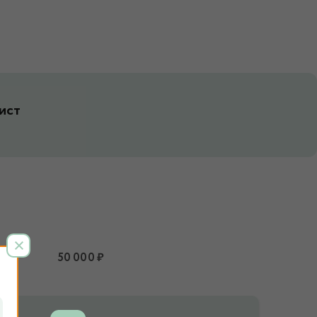
ист
50 000 ₽