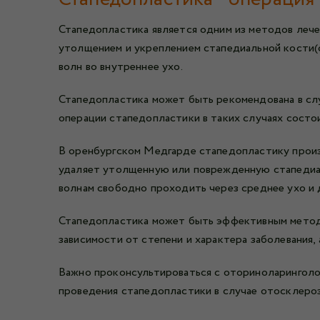
Стапедопластика является одним из методов лече
утолщением и укреплением стапедиальной кости(с
волн во внутреннее ухо.
Стапедопластика может быть рекомендована в слу
операции стапедопластики в таких случаях состо
В оренбургском Медгарде стапедопластику произв
удаляет утолщенную или поврежденную стапедиал
волнам свободно проходить через среднее ухо и д
Стапедопластика может быть эффективным методо
зависимости от степени и характера заболевания,
Важно проконсультироваться с оториноларинголо
проведения стапедопластики в случае отосклероз