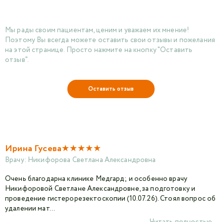
Введите ФИО врача
Мы рады своим пациентам, ценим и уважаем их мнение!
Авторизоваться в личном кабинете
Поэтому Вы всегда можете оставить свои отзывы и пожелания
на этой странице. Просто нажмите на кнопку "Оставить
Войти с VK ID
отзыв".
или войти через VK ID с использованием данных
из сервиса
Оставить отзыв
Я не
★
★
★
★
★
Ирина Гусева
робот
Врачу:
Никифорова Светлана Александровна
Отправляя данную форму,
я даю согласие на
Очень благодарна клинике Медгард; и особенно врачу
обработку персональных данных СМК «Медгард»
Никифоровой Светлане Александровне, за подготовку и
проведение гистерорезектоскопии (10.07.26). Стоял вопрос об
удалении мат...
Читать полностью