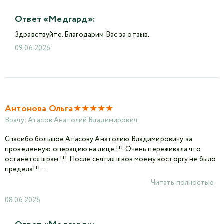
Ответ «Медгард»:
Здравствуйте. Благодарим Вас за отзыв.
09.06.2026
★
★
★
★
★
Антонова Ольга
Врачу:
Атасов Анатолий Владимирович
Спасибо большое Атасову Анатолию Владимировичу за
проведенную операцию на лице !!! Очень переживала что
останется шрам !!! После снятия швов моему восторгу не было
предела!!! ...
Читать полностью
08.06.2026