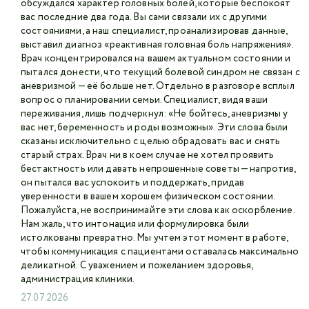
обсуждался характер головных болей, которые беспокоят
вас последние два года. Вы сами связали их с другими
состояниями, а наш специалист, проанализировав данные,
выставил диагноз «реактивная головная боль напряжения».
Врач концентрировался на вашем актуальном состоянии и
пытался донести, что текущий болевой синдром не связан с
аневризмой — её больше нет. Отдельно в разговоре всплыл
вопрос о планировании семьи. Специалист, видя ваши
переживания, лишь подчеркнул: «Не бойтесь, аневризмы у
вас нет, беременность и роды возможны». Эти слова были
сказаны исключительно с целью обрадовать вас и снять
старый страх. Врач ни в коем случае не хотел проявить
бестактность или давать непрошенные советы — напротив,
он пытался вас успокоить и поддержать, придав
уверенности в вашем хорошем физическом состоянии.
Пожалуйста, не воспринимайте эти слова как оскорбление.
Нам жаль, что интонация или формулировка были
истолкованы превратно. Мы учтем этот момент в работе,
чтобы коммуникация с пациентами оставалась максимально
деликатной. С уважением и пожеланием здоровья,
администрация клиники.
27.07.2026