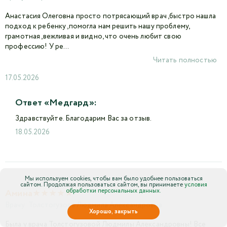
Анастасия Олеговна просто потрясающий врач ,быстро нашла
подход к ребенку ,помогла нам решить нашу проблему,
грамотная ,вежливая и видно, что очень любит свою
профессию! У ре...
Читать полностью
17.05.2026
Ответ «Медгард»:
Здравствуйте. Благодарим Вас за отзыв.
18.05.2026
Мы используем cookies, чтобы вам было удобнее пользоваться
сайтом. Продолжая пользоваться сайтом, вы принимаете
условия
обработки персональных данных.
★
★
★
★
★
Амина
Врачу:
Толстогузова Людмила Александровна
Хорошо, закрыть
Была у врача Толстогузовой Людмилы Александровны! Все