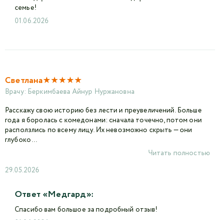
семье!
01.06.2026
★
★
★
★
★
Светлана
Врачу:
Беркимбаева Айнур Нуржановна
Расскажу свою историю без лести и преувеличений. Больше
года я боролась с комедонами: сначала точечно, потом они
расползлись по всему лицу. Их невозможно скрыть — они
глубоко ...
Читать полностью
29.05.2026
Ответ «Медгард»:
Спасибо вам большое за подробный отзыв!