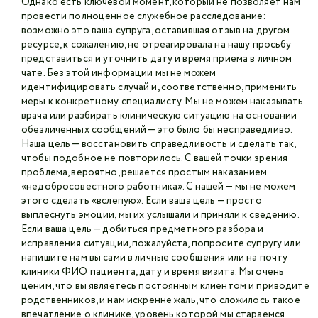
Однако есть ключевой момент, который не позволяет нам
провести полноценное служебное расследование:
возможно это ваша супруга, оставившая отзыв на другом
ресурсе, к сожалению, не отреагировала на нашу просьбу
представиться и уточнить дату и время приема в личном
чате. Без этой информации мы не можем
идентифицировать случай и, соответственно, применить
меры к конкретному специалисту. Мы не можем наказывать
врача или разбирать клиническую ситуацию на основании
обезличенных сообщений — это было бы несправедливо.
Наша цель — восстановить справедливость и сделать так,
чтобы подобное не повторилось. С вашей точки зрения
проблема, вероятно, решается простым наказанием
«недобросовестного работника». С нашей — мы не можем
этого сделать «вслепую». Если ваша цель — просто
выплеснуть эмоции, мы их услышали и приняли к сведению.
Если ваша цель — добиться предметного разбора и
исправления ситуации, пожалуйста, попросите супругу или
напишите нам вы сами в личные сообщения или на почту
клиники ФИО пациента, дату и время визита. Мы очень
ценим, что вы являетесь постоянным клиентом и приводите
родственников, и нам искренне жаль, что сложилось такое
впечатление о клинике, уровень которой мы стараемся