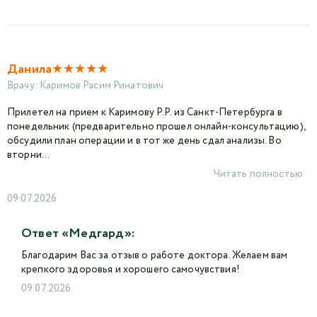
★
★
★
★
★
Данила
Врачу:
Каримов Расим Ринатович
Прилетел на прием к Каримову Р.Р. из Санкт-Петербурга в
понедельник (предварительно прошел онлайн-консультацию),
обсудили план операции и в тот же день сдал анализы. Во
вторни...
Читать полностью
09.07.2026
Ответ «Медгард»:
Благодарим Вас за отзыв о работе доктора. Желаем вам
крепкого здоровья и хорошего самочувствия!
09.07.2026