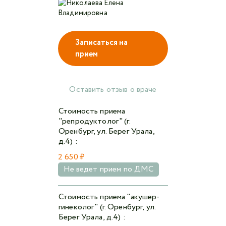
Авторизоваться в личном кабинете
Записаться на
прием
Войти с VK ID
или войти через VK ID с использованием данных
из сервиса
Оставить отзыв о враче
Стоимость приема
"репродуктолог" (г.
Оренбург, ул. Берег Урала,
д.4) :
Я не
робот
2 650 ₽
Не ведет прием по ДМС
Отправляя данную форму,
я даю согласие на
обработку персональных данных СМК «Медгард»
Стоимость приема "акушер-
гинеколог" (г. Оренбург, ул.
Берег Урала, д.4) :