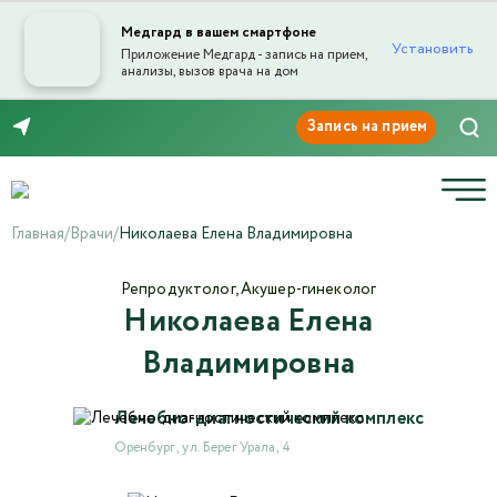
Медгард в вашем смартфоне
Установить
Приложение Медгард - запись на прием,
анализы, вызов врача на дом
Отправка отзыва
8 (3532) 50-03-03
Главная
/
Врачи
/
Николаева Елена Владимировна
Репродуктолог, Акушер-гинеколог
Николаева Елена
Текст отзыва*
Владимировна
Ваша оценка
Лечебно-диагностический комплекс
Оренбург , ул. Берег Урала, 4