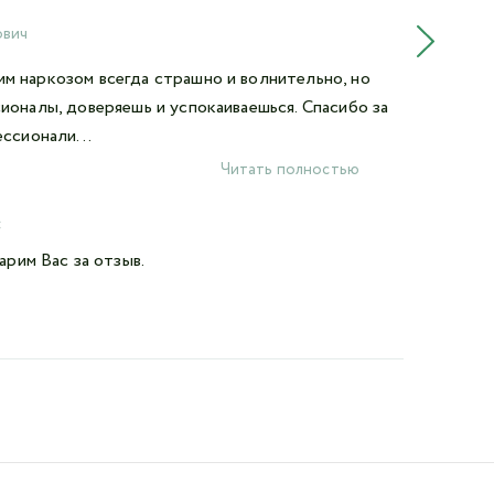
Оль
ович
Врач
м наркозом всегда страшно и волнительно, но
Здра
ионалы, доверяешь и успокаиваешься. Спасибо за
аде
ссионали...
бла
Читать полностью
05.1
:
арим Вас за отзыв.