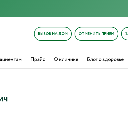
Отправка отзыва
З
ВЫЗОВ НА ДОМ
ОТМЕНИТЬ ПРИЕМ
ациентам
Прайс
О клинике
Блог о здоровье
Текст отзыва*
Ваша оценка
ич