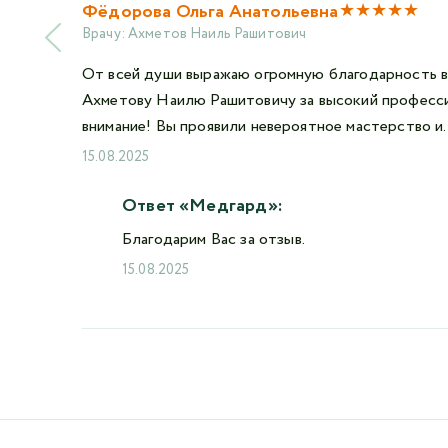
★
★
★
★
★
Фëдорова Ольга Анатольевна
Врачу:
Ахметов Наиль Рашитович
От всей души выражаю огромную благодарность в
Ахметову Наилю Рашитовичу за высокий професси
внимание! Вы проявили невероятное мастерство и.
15.08.2025
Ответ «Медгард»:
Благодарим Вас за отзыв.
15.08.2025