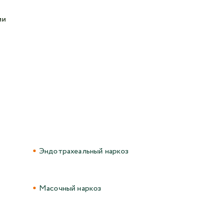
Авторизоваться в личном кабинете
ии
Войти с VK ID
или войти через VK ID с использованием данных
из сервиса
Я не
робот
Эндотрахеальный наркоз
Отправляя данную форму,
я даю согласие на обработку
персональных данных СМК «Медгард»
Масочный наркоз