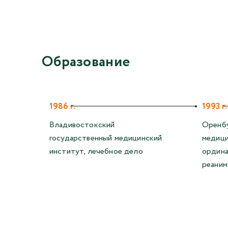
Образование
1986 г.
1993 г.
Владивостокский
Оренбу
государственный медицинский
медици
институт, лечебное дело
ордина
реаним