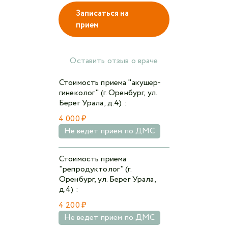
Записаться на
прием
Авторизоваться в личном кабинете
Войти с VK ID
Оставить отзыв о враче
или войти через VK ID с использованием данных
Стоимость приема "акушер-
из сервиса
гинеколог" (г. Оренбург, ул.
Берег Урала, д.4) :
4 000 ₽
Не ведет прием по ДМС
Я не
робот
Стоимость приема
"репродуктолог" (г.
Оренбург, ул. Берег Урала,
Отправляя данную форму,
я даю согласие на
д.4) :
обработку персональных данных СМК «Медгард»
4 200 ₽
Не ведет прием по ДМС