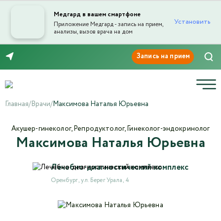
Медгард в вашем смартфоне
Установить
Приложение Медгард - запись на прием,
анализы, вызов врача на дом
Отправка отзыва
8 (3532) 50-03-03
Главная
/
Врачи
/
Максимова Наталья Юрьевна
Акушер-гинеколог, Репродуктолог, Гинеколог-эндокринолог
Максимова Наталья Юрьевна
Текст отзыва*
Лечебно-диагностический комплекс
Ваша оценка
Оренбург , ул. Берег Урала, 4