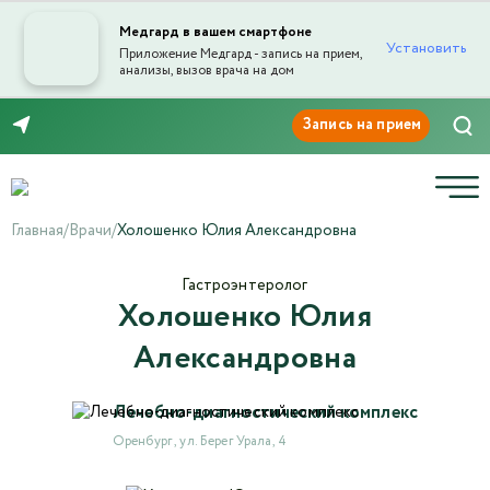
Медгард в вашем смартфоне
Установить
Приложение Медгард - запись на прием,
анализы, вызов врача на дом
Отправка отзыва
8 (3532) 50-03-03
Главная
/
Врачи
/
Холошенко Юлия Александровна
Гастроэнтеролог
Холошенко Юлия
Текст отзыва*
Александровна
Ваша оценка
Лечебно-диагностический комплекс
Оренбург , ул. Берег Урала, 4