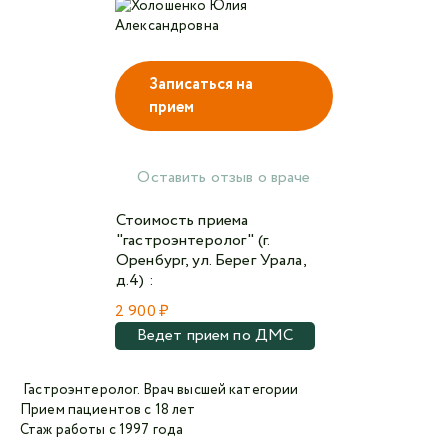
Авторизоваться ВКонтакте
Записаться на
прием
Авторизоваться в Одноклассниках
Авторизоваться в Facebook
Оставить отзыв о враче
Я не
Стоимость приема
робот
"гастроэнтеролог" (г.
Оренбург, ул. Берег Урала,
Отправляя данную форму,
я даю согласие на
д.4) :
обработку персональных данных СМК «Медгард»
2 900 ₽
Ведет прием по ДМС
Гастроэнтеролог. Врач высшей категории
Прием пациентов с 18 лет
Стаж работы с 1997 года