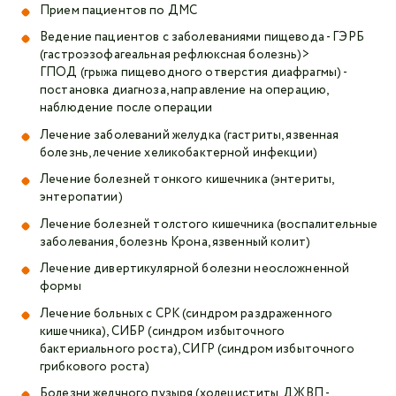
Прием пациентов по ДМС
Ведение пациентов с заболеваниями пищевода - ГЭРБ
(гастроэзофагеальная рефлюксная болезнь)>
ГПОД (грыжа пищеводного отверстия диафрагмы) -
постановка диагноза, направление на операцию,
наблюдение после операции
Лечение заболеваний желудка (гастриты, язвенная
болезнь, лечение хеликобактерной инфекции)
Лечение болезней тонкого кишечника (энтериты,
энтеропатии)
Лечение болезней толстого кишечника (воспалительные
заболевания, болезнь Крона, язвенный колит)
Лечение дивертикулярной болезни неосложненной
формы
Лечение больных с СРК (синдром раздраженного
кишечника), СИБР (синдром избыточного
бактериального роста), СИГР (синдром избыточного
грибкового роста)
Болезни желчного пузыря (холециститы, ДЖВП -