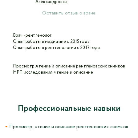
Оставить отзыв о враче
Авторизоваться в личном кабинете
Войти с VK ID
Врач - рентгенолог
Опыт работы в медицине с 2015 года.
Опыт работы в рентгенологии с 2017 года.
или войти через VK ID с использованием данных
из сервиса
Просмотр, чтение и описание рентгеновских снимков
МРТ исследования, чтение и описание
Я не
робот
Профессиональные навыки
Отправляя данную форму,
я даю согласие на
обработку персональных данных СМК «Медгард»
Просмотр, чтение и описание рентгеновских снимков