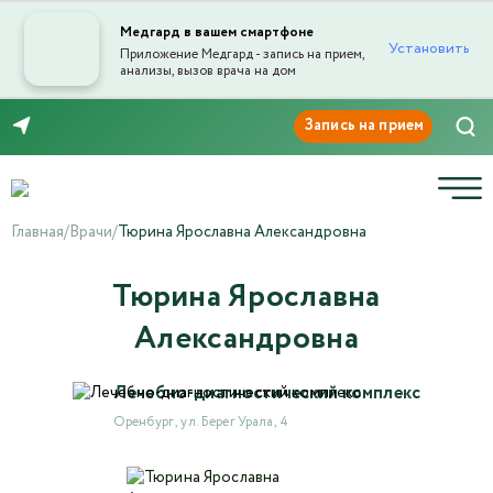
Медгард в вашем смартфоне
Установить
Приложение Медгард - запись на прием,
анализы, вызов врача на дом
Отправка отзыва
8 (3532) 50-03-03
Главная
/
Врачи
/
Тюрина Ярославна Александровна
Тюрина Ярославна
Текст отзыва*
Александровна
Лечебно-диагностический комплекс
Ваша оценка
Оренбург , ул. Берег Урала, 4