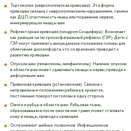
Тортиколиз (неврологическая кривошея): Эта форма
кривошеи связана с неврологическими нарушениями, такими
как ДЦП, спастичность мышц или поражение нервов,
иннервирующих мышцы шеи.
Рефлекторная кривошея (синдром Сэндифера): Возникает
как реакция на гастроэзофагеальный рефлюкс (ГЭР). Дети с
ГЭР могут принимать вынужденное положение головы для
облегчения дискомфорта, что со временем приводит к
развитию кривошеи.
Опухоли шеи (гемангиомы, лимфангиомы): Наличие опухоли
в области шеи может сдавливать мышцы и нервы, приводя к
деформации шеи.
Привычная кривошея (установочная): Связана с
неправильным положением ребенка в кроватке,
постоянным поворотом головы в одну сторону.
Ожоги и рубцы в области шеи: Рубцовая ткань,
образовавшаяся после ожогов или травм, может стягивать
кожу и мышцы, приводя к кривошее.
Остеомиелит шейных позвонков: Инфекционное