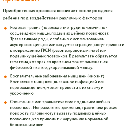
Приобретенная кривошея возникает после рождения
ребенка под воздействием различных факторов:
Родовая травма (повреждение грудино-ключично-
сосцевидной мышцы, подвывих шейных позвонков):
Травматичные роды, особенно с использованием
акушерских щипцов или вакуум-экстракции, могут привести
к повреждению ГКСМ (разрыв, кровоизлияние) или
подвывиху шейных позвонков. В результате образуется
гематома, которая со временем может замещаться
фиброзной тканью, укорачивающей мышцу.
Воспалительные заболевания мышц шеи (миозит):
Воспаление мышц шеи, вызванное инфекцией или
переохлаждением, может привести к их спазму и
укорочению.
Спонтанные или травматические подвывихи шейных
позвонков: Неправильные движения, травмы или резкие
повороты головы могут вызвать подвывих шейных
позвонков, что приводит к нарушению нормальной
биомеханики шеи.