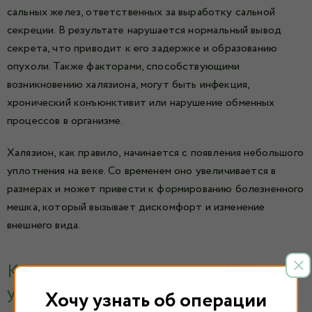
сальных желез, ответственных за выработку сальной
секреции. В результате нарушается нормальный вывод
секрета, что приводит к его задержке и образованию
опухоли. Также факторами, способствующими
возникновению халязиона, могут быть инфекция,
хронический конъюнктивит или нарушение обменных
процессов в организме.
Халязион, как правило, начинается с появления небольшого
уплотнения на веке. Со временем оно увеличивается в
размерах и может привести к формированию болезненного
мешка, который вызывает дискомфорт и изменение
внешнего вида.
Как проводится операция по
удалению халязиона
Хочу узнать об операции