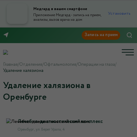
Медгард в вашем смартфоне
Установить
Приложение Медгард - запись на прием,
анализы, вызов врача на дом
8 (3532) 50-03-03
Главная
/
Отделения
/
Офтальмология
/
Операции на глаза
/
Удаление халязиона
Удаление халязиона в
Оренбурге
Лечебно-диагностический комплекс
Оренбург , ул. Берег Урала, 4