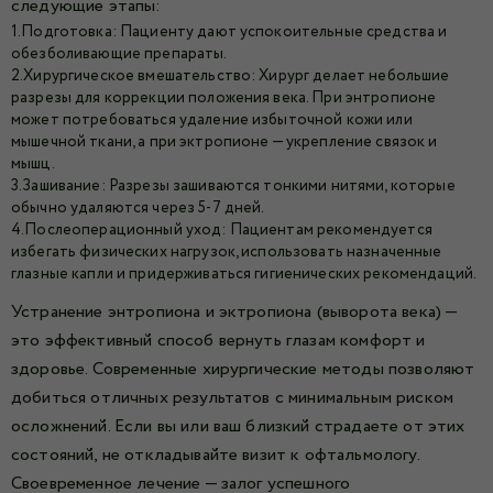
следующие этапы:
1.Подготовка: Пациенту дают успокоительные средства и
обезболивающие препараты.
2.Хирургическое вмешательство: Хирург делает небольшие
разрезы для коррекции положения века. При энтропионе
может потребоваться удаление избыточной кожи или
мышечной ткани, а при эктропионе — укрепление связок и
мышц.
3.Зашивание: Разрезы зашиваются тонкими нитями, которые
обычно удаляются через 5-7 дней.
4.Послеоперационный уход: Пациентам рекомендуется
избегать физических нагрузок, использовать назначенные
глазные капли и придерживаться гигиенических рекомендаций.
Устранение энтропиона и эктропиона (выворота века) —
это эффективный способ вернуть глазам комфорт и
здоровье. Современные хирургические методы позволяют
добиться отличных результатов с минимальным риском
осложнений. Если вы или ваш близкий страдаете от этих
состояний, не откладывайте визит к офтальмологу.
Своевременное лечение — залог успешного