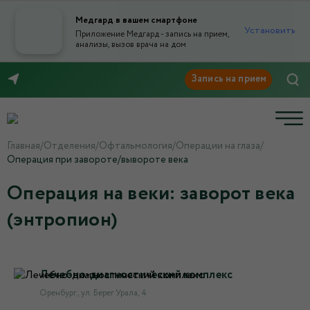
Медгард в вашем смартфоне
Установить
Приложение Медгард - запись на прием,
анализы, вызов врача на дом
8 (3532) 50-03-03
Главная
/
Отделения
/
Офтальмология
/
Операции на глаза
/
Операция при завороте/вывороте века
Операция на веки: заворот века
(энтропион)
Лечебно-диагностический комплекс
Оренбург , ул. Берег Урала, 4