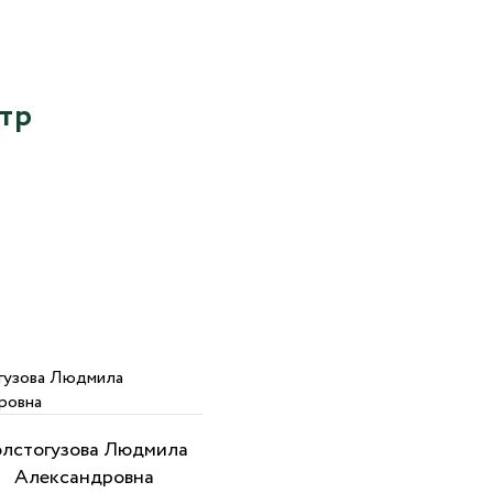
атр
олстогузова Людмила
Александровна