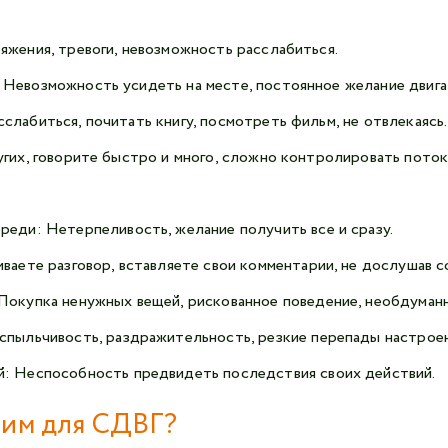
яжения, тревоги, невозможность расслабиться.
Невозможность усидеть на месте, постоянное желание двигать
лабиться, почитать книгу, посмотреть фильм, не отвлекаясь.
гих, говорите быстро и много, сложно контролировать поток
реди: Нетерпеливость, желание получить все и сразу.
ваете разговор, вставляете свои комментарии, не дослушав с
Покупка ненужных вещей, рискованное поведение, необдуман
спыльчивость, раздражительность, резкие перепады настроен
: Неспособность предвидеть последствия своих действий.
звим для СДВГ?