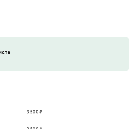
иста
3 500 ₽