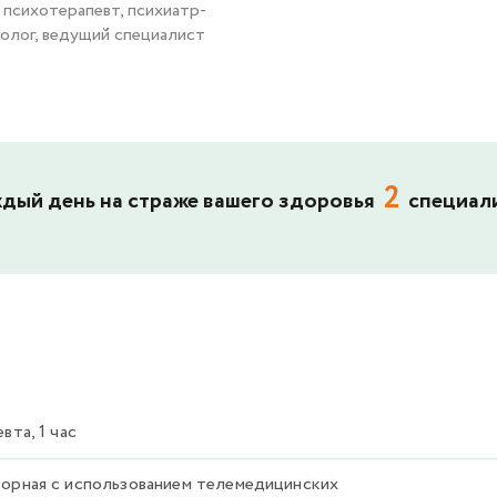
 психотерапевт, психиатр-
олог, ведущий специалист
2
дый день на страже вашего здоровья
специал
вта, 1 час
торная с использованием телемедицинских