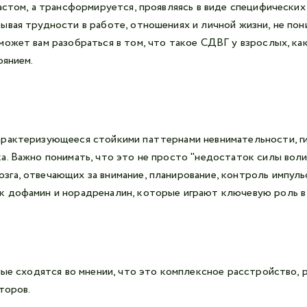
астом, а трансформируется, проявляясь в виде специфических
вая трудности в работе, отношениях и личной жизни, не пони
ожет вам разобраться в том, что такое СДВГ у взрослых, как
оянием.
арактеризующееся стойкими паттернами невнимательности, г
. Важно понимать, что это не просто "недостаток силы воли"
га, отвечающих за внимание, планирование, контроль импуль
к дофамин и норадреналин, которые играют ключевую роль в 
еные сходятся во мнении, что это комплексное расстройство,
торов.