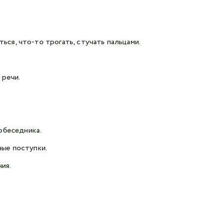
ся, что-то трогать, стучать пальцами.
 речи.
обеседника.
ные поступки.
ия.