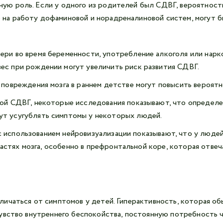
ую роль. Если у одного из родителей был СДВГ, вероятность 
 на работу дофаминовой и норадреналиновой систем, могут б
ери во время беременности, употребление алкоголя или нарко
ес при рождении могут увеличить риск развития СДВГ.
е повреждения мозга в раннем детстве могут повысить вероя
ной СДВГ, некоторые исследования показывают, что определ
ут усугублять симптомы у некоторых людей.
с использованием нейровизуализации показывают, что у люд
стях мозга, особенно в префронтальной коре, которая отвеч
ичаться от симптомов у детей. Гиперактивность, которая об
увство внутреннего беспокойства, постоянную потребность 