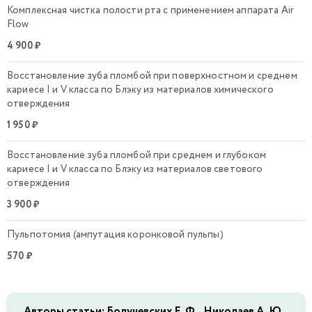
Комплексная чистка полости рта с применением аппарата Air
Flow
4 900 ₽
Восстановление зуба пломбой при поверхностном и среднем
кариесе I и V класса по Блэку из материалов химического
отверждения
1 950 ₽
Восстановление зуба пломбой при среднем и глубоком
кариесе I и V класса по Блэку из материалов светового
отверждения
3 900 ₽
Пульпотомия (ампутация коронковой пульпы)
570 ₽
Авторы статьи: Болучевских Е. Ф., Николаев А. Ю.,