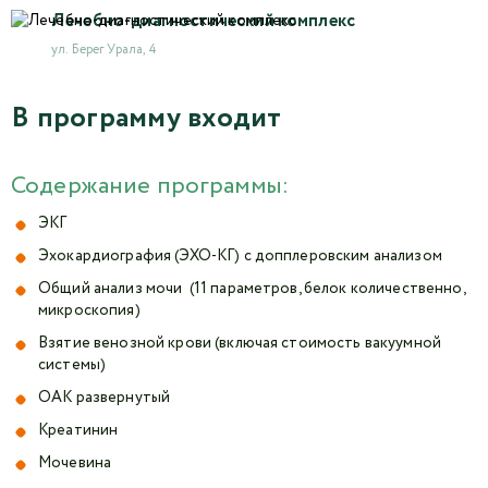
Лечебно-диагностический комплекс
ул. Берег Урала, 4
В программу входит
Содержание программы:
ЭКГ
Эхокардиография (ЭХО-КГ) с допплеровским анализом
Общий анализ мочи (11 параметров, белок количественно,
микроскопия)
Взятие венозной крови (включая стоимость вакуумной
системы)
ОАК развернутый
Креатинин
Мочевина