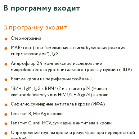
В программу входит
В программу входит
Спермограмма
MAR-тест (тест "смешанная антиглобулиновая реакция
сперматозоидов"), IgG
Андрофлор 24: комплексное исследование
микробиоценоза урогенитального тракта у мужчин (ПЦР)
Взятие крови из периферической вены
"ВИЧ: IgM, IgG к ВИЧ 1/2 и антиген р24 (Human
immunodeficiency virus HIV 1/2 + Agp24) в крови
Сифилис, суммарные антитела в крови (ИФА)
Гепатит B, HbsAg в крови
Гепатит C, anti-HCV, суммарные антитела в крови
Определение группы крови и резус-фактора перекрестной
пробой