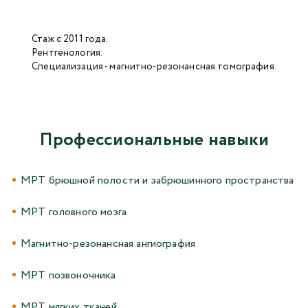
Стаж с 2011 года.
Авторизоваться в личном кабинете
Рентгенология.
Специализация - магнитно-резонансная томография.
Войти с VK ID
или войти через VK ID с использованием данных
из сервиса
Профессиональные навыки
МРТ брюшной полости и забрюшинного пространства
Я не
робот
МРТ головного мозга
Магнитно-резонансная ангиография
Отправляя данную форму,
я даю согласие на
обработку персональных данных СМК «Медгард»
МРТ позвоночника
МРТ мягких тканей