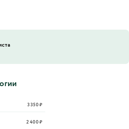
иста
логии
3 350 ₽
2 400 ₽