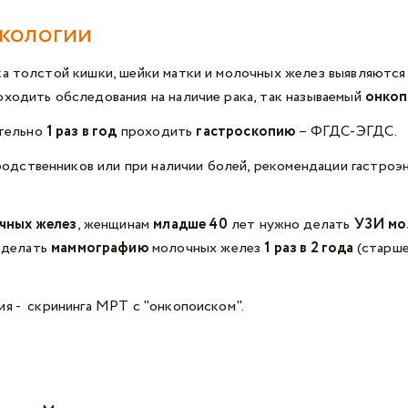
нкологии
ка толстой кишки, шейки матки и молочных желез выявляются 
оходить обследования на наличие рака, так называемый
онкоп
тельно
1 раз в год
проходить
гастроскопию
– ФГДС-ЭГДС.
 родственников или при наличии болей, рекомендации гастроэ
чных желез
, женщинам
младше 40
лет нужно делать
УЗИ мол
 делать
маммографию
молочных желез
1 раз в 2 года
(старш
ия - скрининга
МРТ
с "онкопоиском".