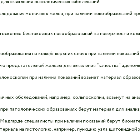
для выявления онкологических заболеваний:
следования молочных желез, при наличии новообразований пр
оскопию беспокоящих новообразований на поверхности кожи
ообразования на коже/в верхних слоях при наличии показаний
ию предстательной железы для выявления "качества" аденомы
олоноскопии при наличии показаний возьмет материал образов
ичных обследований, например,
кольпоскопии
, возьмут на ан
и патологических образованиях берут материал для анализ
Медгарде специалисты при наличии показаний берут биоматер
териала на гистологию, например, пункцию узла щитовидной 