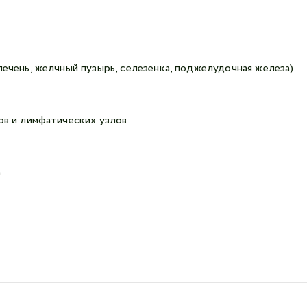
ечень, желчный пузырь, селезенка, поджелудочная железа)
в и лимфатических узлов
а